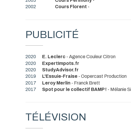
2003
Cours Périmony
-
2002
Cours Florent
-
PUBLICITÉ
2020
E. Leclerc
- Agence Couleur Citron
2020
ExpertImpots.fr
2020
StudyAdvisor.fr
2019
L'Essuie-Fraise
- Oopercast Production
2017
Leroy Merlin
- Franck Brett
2017
Spot pour le collectif BAMP !
- Mélanie S
TÉLÉVISION