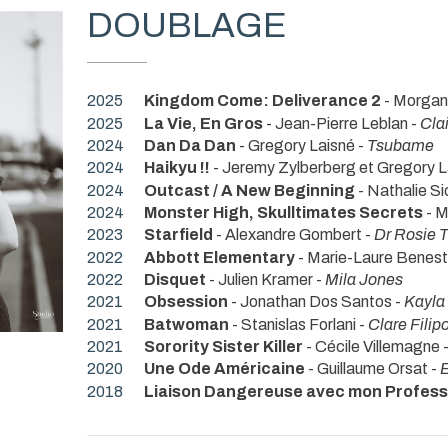
DOUBLAGE
2025
Kingdom Come: Deliverance 2
- Morgan
2025
La Vie, En Gros
- Jean-Pierre Leblan -
Cla
2024
Dan Da Dan
- Gregory Laisné -
Tsubame
2024
Haikyu !!
- Jeremy Zylberberg et Gregory L
2024
Outcast / A New Beginning
- Nathalie S
2024
Monster High, Skulltimates Secrets
- M
2023
Starfield
- Alexandre Gombert -
Dr Rosie T
2022
Abbott Elementary
- Marie-Laure Benest
2022
Disquet
- Julien Kramer -
Mila Jones
2021
Obsession
- Jonathan Dos Santos -
Kayla 
2021
Batwoman
- Stanislas Forlani -
Clare Fili
2021
Sorority Sister Killer
- Cécile Villemagne 
2020
Une Ode Américaine
- Guillaume Orsat -
2018
Liaison Dangereuse avec mon Profes