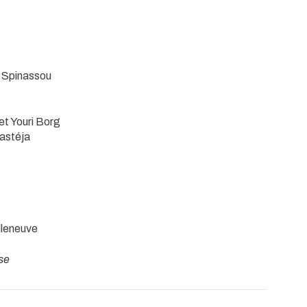
k Spinassou
et Youri Borg
Castéja
lleneuve
se