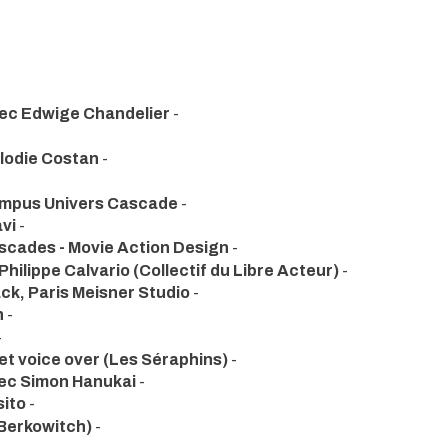
ec Edwige Chandelier
-
lodie Costan
-
Campus Univers Cascade
-
vi
-
scades - Movie Action Design
-
Philippe Calvario (Collectif du Libre Acteur)
-
ck, Paris Meisner Studio
-
n
-
-
et voice over (Les Séraphins)
-
vec Simon Hanukai
-
sito
-
Berkowitch)
-