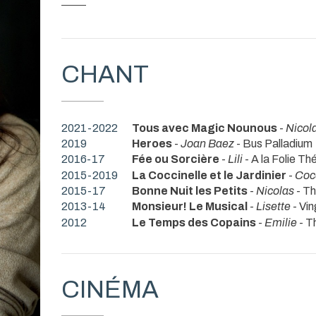
CHANT
2021-2022
Tous avec Magic Nounous
-
Nicol
2019
Heroes
-
Joan Baez
- Bus Palladium
2016-17
Fée ou Sorcière
-
Lili
- A la Folie Th
2015-2019
La Coccinelle et le Jardinier
-
Coc
2015-17
Bonne Nuit les Petits
-
Nicolas
- Th
2013-14
Monsieur! Le Musical
-
Lisette
- Vi
2012
Le Temps des Copains
-
Emilie
- T
CINÉMA