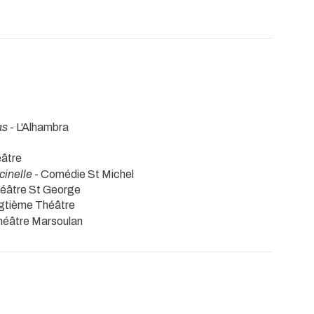
as
- L'Alhambra
éâtre
cinelle
- Comédie St Michel
éâtre St George
ngtième Théâtre
héâtre Marsoulan