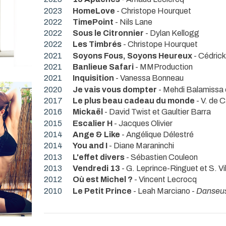
2023
HomeLove
- Christope Hourquet
2022
TimePoint
- Nils Lane
2022
Sous le Citronnier
- Dylan Kellogg
2022
Les Timbrés
- Christope Hourquet
2021
Soyons Fous, Soyons Heureux
- Cédric
2021
Banlieue Safari
- MMProduction
2021
Inquisition
- Vanessa Bonneau
2020
Je vais vous dompter
- Mehdi Balamissa 
2017
Le plus beau cadeau du monde
- V. de 
2016
Mickaël
- David Twist et Gaultier Barra
2015
Escalier H
- Jacques Olivier
2014
Ange & Like
- Angélique Délestré
2014
You and I
- Diane Maraninchi
2013
L'effet divers
- Sébastien Couleon
2013
Vendredi 13
- G. Leprince-Ringuet et S. Vi
2012
Où est Michel ?
- Vincent Lecrocq
2010
Le Petit Prince
- Leah Marciano -
Danseu