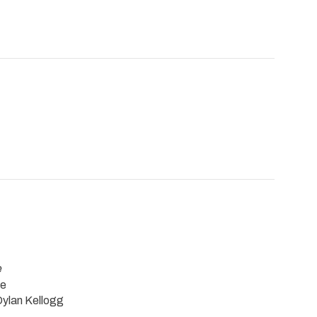
e
le
Dylan Kellogg