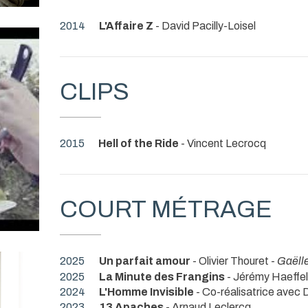
2014
L'Affaire Z
- David Pacilly-Loisel
CLIPS
2015
Hell of the Ride
- Vincent Lecrocq
COURT MÉTRAGE
2025
Un parfait amour
- Olivier Thouret -
Gaëll
2025
La Minute des Frangins
- Jérémy Haeffe
2024
L'Homme Invisible
- Co-réalisatrice avec 
2023
13 Apaches
- Arnaud Leclercq