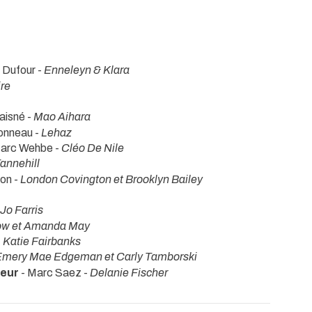
 Dufour -
Enneleyn & Klara
ire
aisné -
Mao Aihara
ionneau -
Lehaz
arc Wehbe -
Cléo De Nile
annehill
on -
London Covington et Brooklyn Bailey
Jo Farris
pow et Amanda May
-
Katie Fairbanks
Emery Mae Edgeman et Carly Tamborski
seur
- Marc Saez -
Delanie Fischer